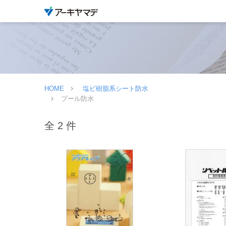
HOME
塩ビ樹脂系シート防水
プール防水
全 2 件